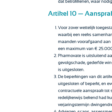
dat betrokkenen, waar nodig
Artikel 10 — Aanspra
Voor zover wettelijk toegest
waarbij een reeks samenhange
maanden voorafgaand aan d
een maximum van € 25.000
Pharmovate is uitsluitend aa
gevolgschade, gederfde wins
is uitgesloten.
De beperkingen van dit arti
uitgesloten of beperkt, en e
contractuele aanspraak tot
redelijkerwijs bekend had ku
verjaringstermijn dwingendrec
Adviezen, scans, assessment