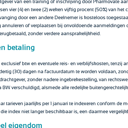
gever van een training of inschrijving door Pharmovate aan
en vier (4) en twee (2) weken vijftig procent (50%) van het
vanging door een andere Deelnemer is kosteloos toegestaa
g annuleren of verplaatsen bij onvoldoende aanmeldingen 
erugbetaald, zonder verdere aansprakelijkheid.
en betaling
n exclusief btw en eventuele reis- en verblijfskosten, tenzij 
dertig (30) dagen na factuurdatum te worden voldaan, zond
Opdrachtgever, zonder nadere ingebrekestelling, van rechtswe
a BW verschuldigd, alsmede alle redelijke buitengerechtelijk
r tarieven jaarlijks per 1 januari te indexeren conform de 
 die index niet langer beschikbaar is, een daarmee vergelijk
ueel eigendom