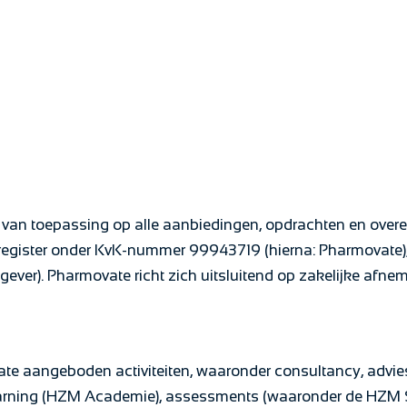
 van toepassing op alle aanbiedingen, opdrachten en ove
sregister onder KvK-nummer 99943719 (hierna: Pharmovate),
ever). Pharmovate richt zich uitsluitend op zakelijke afnem
ate aangeboden activiteiten, waaronder consultancy, advies
-learning (HZM Academie), assessments (waaronder de HZM 