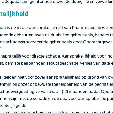
, adequaat zijn geïnformeerd over de doorgifte en verwerki
kelijkheid
aan is de totale aansprakelijkheid van Pharmovate uit welk
nde gebeurtenissen geldt als één gebeurtenis, beperkt tot 
e schadeveroorzakende gebeurtenis door Opdrachtgever a
.
nsprakelijk voor directe schade. Aansprakelijkheid voor in
t, gemiste besparingen, reputatieschade, verlies van data 
kel gelden niet voor zover aansprakelijkheid op grond van 
venmin bij opzet of bewuste roekeloosheid van de bedrijfsl
 schadevergoeding vervalt twaalf (12) maanden nadat Opdr
nnen zijn met de schade en de daarvoor aansprakelijke partij
htelijk geldt.
s en certificeringstrajecten van Pharmovate zijn van strat