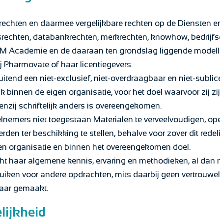
srechten en daarmee vergelijkbare rechten op de Diensten 
rsrechten, databankrechten, merkrechten, knowhow, bedrij
 Academie en de daaraan ten grondslag liggende modellen,
j Pharmovate of haar licentiegevers.
luitend een niet-exclusief, niet-overdraagbaar en niet-subli
k binnen de eigen organisatie, voor het doel waarvoor zij zijn
nzij schriftelijk anders is overeengekomen.
lnemers niet toegestaan Materialen te verveelvoudigen, op
den ter beschikking te stellen, behalve voor zover dit redel
gen organisatie en binnen het overeengekomen doel.
t haar algemene kennis, ervaring en methodieken, al dan ni
bruiken voor andere opdrachten, mits daarbij geen vertrouwel
aar gemaakt.
lijkheid