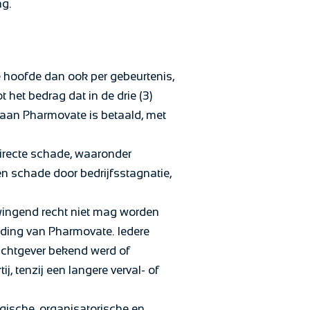
ng.
e hoofde dan ook per gebeurtenis,
het bedrag dat in de drie (3)
an Pharmovate is betaald, met
directe schade, waaronder
en schade door bedrijfsstagnatie,
dwingend recht niet mag worden
eiding van Pharmovate. Iedere
achtgever bekend werd of
, tenzij een langere verval- of
egische, organisatorische en