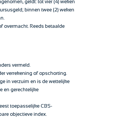
genomen, geldt: tot vier (4) weken
 cursusgeld; binnen twee (2) weken
n.
of overmacht. Reeds betaalde
anders vermeld.
er verrekening of opschorting.
ge in verzuim en is de wettelijke
e en gerechtelijke
meest toepasselijke CBS-
bare objectieve index.