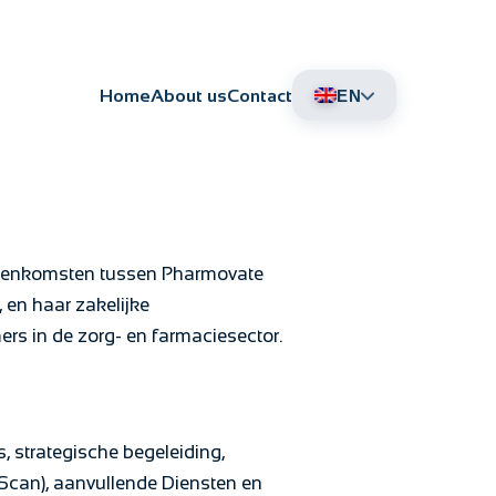
Home
About us
Contact
EN
DE
NL
reenkomsten tussen Pharmovate
 en haar zakelijke
ers in de zorg- en farmaciesector.
, strategische begeleiding,
Scan), aanvullende Diensten en