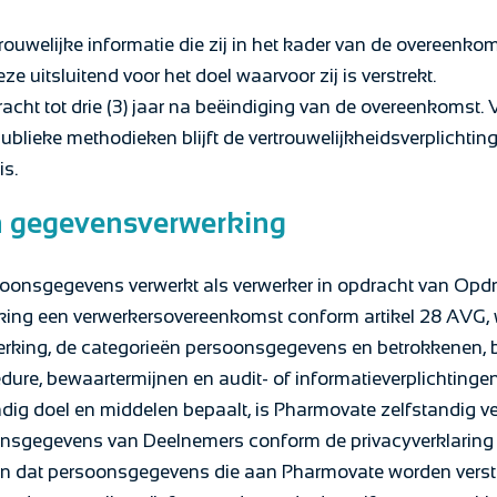
trouwelijke informatie die zij in het kader van de overeenko
ze uitsluitend voor het doel waarvoor zij is verstrekt.
kracht tot drie (3) jaar na beëindiging van de overeenkomst.
blieke methodieken blijft de vertrouwelijkheidsverplichtin
is.
en gegevensverwerking
onsgegevens verwerkt als verwerker in opdracht van Opdrac
ing een verwerkersovereenkomst conform artikel 28 AVG, w
erking, de categorieën persoonsgegevens en betrokkenen, 
ure, bewaartermijnen en audit- of informatieverplichtingen
dig doel en middelen bepaalt, is Pharmovate zelfstandig v
onsgegevens van Deelnemers conform de privacyverklarin
in dat persoonsgegevens die aan Pharmovate worden verstre