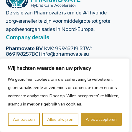
De visie van Pharmovate is om de #1 hybride
zorgversneller te zijn voor middelgrote tot grote
apotheekorganisaties in Noord-Europa.
Company details
Pharmovate BV
KvK: 99943719 BTW:
869198257B01
info@pharmovate.eu
Wij hechten waarde aan uw privacy
Pagina's
Verbinden
We gebruiken cookies om uw surfervaring te verbeteren,
Home
LinkedIn
gepersonaliseerde advertenties of content te tonen en ons
Over ons
verkeer te analyseren. Door op "Alles accepteren" te klikken,
Contact
Copyright © 2026 Pharmovate BV –
Privacybeleid
–
Disclaimer
–
Terms
stemt u in met ons gebruik van cookies.
& Conditions
Site by Stoere Binken
Aanpassen
Alles afwijzen
Alles accepteren